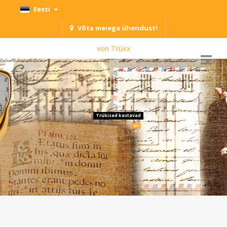
Eesti
Võta meiega ühendust!
von Trüxx
Trükised kestavad
ajas
ja ruumis