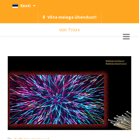
Eesti
Võta meiega ühendust!
von Trüxx