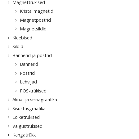
Magnettrükised
Kristallmagnetid
Magnetpostrid
Magnetsildid
Kleebised
Sildid
Bännerid ja postrid
Bännerid
Postrid
Lehvijad
POS-trükised
Akna- ja seinagraafika
Sisustusgraafika
Lõiketrükised
Valgustrükised
Kangatrükk