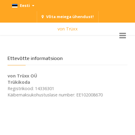
Eesti
Võta meiega ühendust!
von Trüxx
Ettevõtte informatsioon
von Trüxx OÜ
Trükikoda
Registrikood: 14336301
Käibemaksukohustuslase number: EE102008670